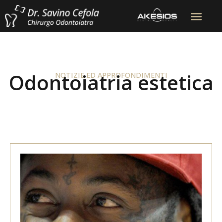
Odontoiatria estetica
NOTIZIE ED APPROFONDIMENTI