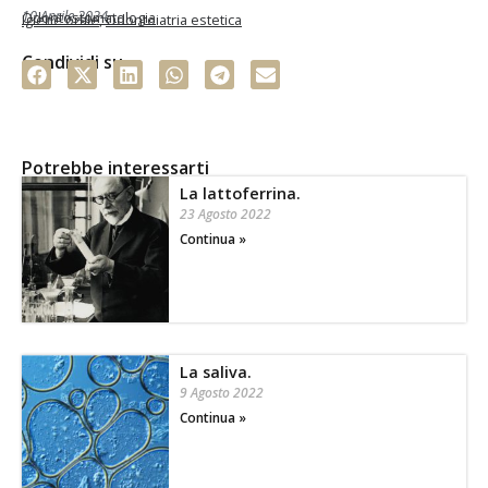
10 Aprile 2024
Odontostomatologia
Igiene orale
,
Odontoiatria estetica
Condividi su
Potrebbe interessarti
La lattoferrina.
23 Agosto 2022
Continua »
La saliva.
9 Agosto 2022
Continua »