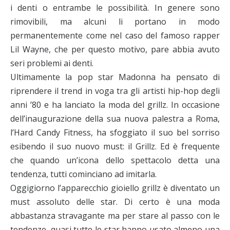
i denti o entrambe le possibilità. In genere sono
rimovibili, ma alcuni li portano in modo
permanentemente come nel caso del famoso rapper
Lil Wayne, che per questo motivo, pare abbia avuto
seri problemi ai denti.
Ultimamente la pop star Madonna ha pensato di
riprendere il trend in voga tra gli artisti hip-hop degli
anni ’80 e ha lanciato la moda del grillz. In occasione
dell’inaugurazione della sua nuova palestra a Roma,
l’Hard Candy Fitness, ha sfoggiato il suo bel sorriso
esibendo il suo nuovo must: il Grillz. Ed è frequente
che quando un’icona dello spettacolo detta una
tendenza, tutti cominciano ad imitarla.
Oggigiorno l’apparecchio gioiello grillz è diventato un
must assoluto delle star. Di certo è una moda
abbastanza stravagante ma per stare al passo con le
tendenze, quasi tutte le star hanno usato almeno una