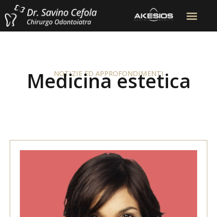
Medicina estetica
NOTIZIE ED APPROFONDIMENTI