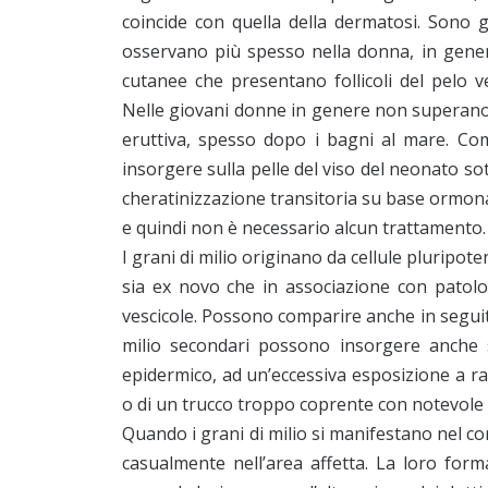
coincide con quella della dermatosi. Sono 
osservano più spesso nella donna, in gener
cutanee che presentano follicoli del pelo ve
Nelle giovani donne in genere non superano 
eruttiva, spesso dopo i bagni al mare. Co
insorgere sulla pelle del viso del neonato s
cheratinizzazione transitoria su base ormo
e quindi non è necessario alcun trattamento.
I grani di milio originano da cellule pluripote
sia ex novo che in associazione con patolo
vescicole. Possono comparire anche in seguito
milio secondari possono insorgere anche s
epidermico, ad un’eccessiva esposizione a ra
o di un trucco troppo coprente con notevole e
Quando i grani di milio si manifestano nel co
casualmente nell’area affetta. La loro form