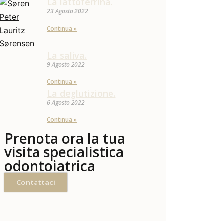
La lattoferrina.
23 Agosto 2022
Continua »
La saliva.
9 Agosto 2022
Continua »
La deglutizione.
6 Agosto 2022
Continua »
Prenota ora la tua
visita specialistica
odontoiatrica
Contattaci