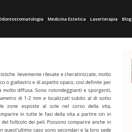
Odontostomatologia
Medicina Estetica
Laserterapia
Blog
 cistiche lievemente rilevate e cheratinizzate, molto
co o giallastro e di aspetto opaco, così definite per
a molto diffusa. Sono rotondeggianti e sporgenti,
iametro di 1-2 mm e localizzati subito al di sotto
le zone esposte al sole nel corso della vita,
arire in tutte le fasi della vita a partire sin in
del follicolo dei peli. Possono comparire anche in
in quest’ultimo caso sono secondari e la loro sede