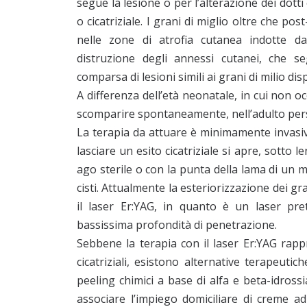
segue la lesione o per l’alterazione dei dotti
o cicatriziale. I grani di miglio oltre che p
nelle zone di atrofia cutanea indotte dal
distruzione degli annessi cutanei, che se
comparsa di lesioni simili ai grani di milio di
A differenza dell’età neonatale, in cui non o
scomparire spontaneamente, nell’adulto per
La terapia da attuare è minimamente invasiva
lasciare un esito cicatriziale si apre, sotto 
ago sterile o con la punta della lama di un m
cisti. Attualmente la esteriorizzazione dei g
il laser Er:YAG, in quanto è un laser pre
bassissima profondità di penetrazione.
Sebbene la terapia con il laser Er:YAG rapp
cicatriziali, esistono alternative terapeutich
peeling chimici a base di alfa e beta-idrossi
associare l’impiego domiciliare di creme ad