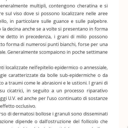
generalmente multipli, contengono cheratina e si
e sul viso dove si possono localizzare nelle aree
llo, in particolare sulle guance e sulle palpebre.
la decina anche se a volte si presentano in forma
me detto in precedenza, i grani di milio possono
otto forma di numerosi punti bianchi, forse per una
nale. Generalmente scompaiono in poche settimane
nti localizzate nell’epitelio epidermico o annessiale,
gie caratterizzate da bolle sub-epidermiche o da
 a traumi come le abrasioni e le ustioni. I grani di
u cicatrici, in seguito a un processo riparativo
ggi U.V. ed anche per l’uso continuato di sostanze
ffetto occlusivo.
rso di dermatosi bollose i granuli sono disseminati
azione dipende o dall’ostruzione del follicolo che