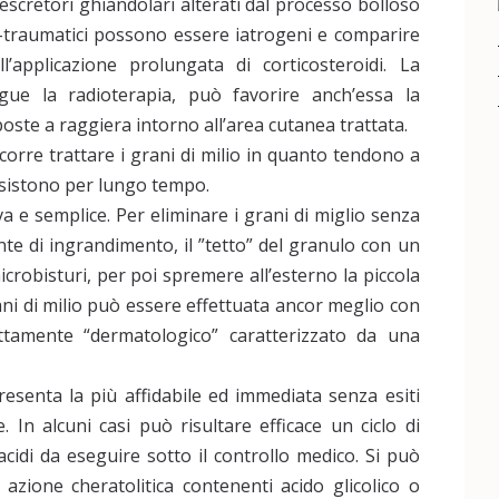
 escretori ghiandolari alterati dal processo bolloso
ost-traumatici possono essere iatrogeni e comparire
l’applicazione prolungata di corticosteroidi. La
gue la radioterapia, può favorire anch’essa la
sposte a raggiera intorno all’area cutanea trattata.
ccorre trattare i grani di milio in quanto tendono a
sistono per lungo tempo.
 e semplice. Per eliminare i grani di miglio senza
lente di ingrandimento, il ”tetto” del granulo con un
icrobisturi, per poi spremere all’esterno la piccola
rani di milio può essere effettuata ancor meglio con
ttamente “dermatologico” caratterizzato da una
resenta la più affidabile ed immediata senza esiti
e. In alcuni casi può risultare efficace un ciclo di
acidi da eseguire sotto il controllo medico. Si può
 azione cheratolitica contenenti acido glicolico o