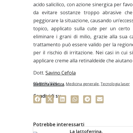
acido salicilico, con azione sinergica per favo
da evitare sostanze troppo abrasive che 
peggiorare la situazione, causando un’eccessiv
topico, applicato sulla cute per un certo
eliminare i grani di milio, grazie alla sua c
trattamento può essere valido per la region
per il rischio di irritazione. Nei casi in cu
applicare creme alla retinaldeide che aiutano 
Dott.
Savino Cefola
10 Aprile 2024
Medicina estetica
,
Medicina generale
,
Tecnologia laser
Medicina estetica
Condividi su
Potrebbe interessarti
La lattoferrina.