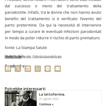
dal successo o meno del trattamento della
parodontite. Infatti, tra le donne che non hanno avuto
benefici del trattamento si è verificato l’evento del
parto pretermine. Da qui la necessità di intervenire
per tempo a curare le eventuali infezioni parodontali
in modo da poter ridurre il rischio di parto prematuro.
fonte: La Stampa Salute
10 Aprile 2024
Medicina generale
,
Odontostomatologia
Igiene orale
Condividi su
Potrebbe interessarti
La lattoferrina.
23 Agosto 2022
Continua »