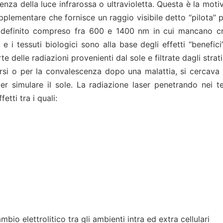
enza della luce infrarossa o ultravioletta. Questa è la moti
plementare che fornisce un raggio visibile detto “pilota” per
n definito compreso fra 600 e 1400 nm in cui mancano cro
r e i tessuti biologici sono alla base degli effetti “benefi
 delle radiazioni provenienti dal sole e filtrate dagli strat
si o per la convalescenza dopo una malattia, si cercava di
o per simulare il sole. La radiazione laser penetrando nei
etti tra i quali:
o elettrolitico tra gli ambienti intra ed extra cellulari