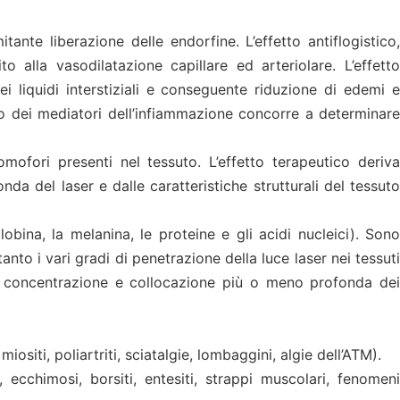
nte liberazione delle endorfine. L’effetto antiflogistico,
 alla vasodilatazione capillare ed arteriolare. L’effetto
 liquidi interstiziali e conseguente riduzione di edemi e
co dei mediatori dell’infiammazione concorre a determinare
fori presenti nel tessuto. L’effetto terapeutico deriva
nda del laser e dalle caratteristiche strutturali del tessuto
obina, la melanina, le proteine e gli acidi nucleici). Sono
nto i vari gradi di penetrazione della luce laser nei tessuti
lla concentrazione e collocazione più o meno profonda dei
siti, poliartriti, sciatalgie, lombaggini, algie dell’ATM).
 ecchimosi, borsiti, entesiti, strappi muscolari, fenomeni