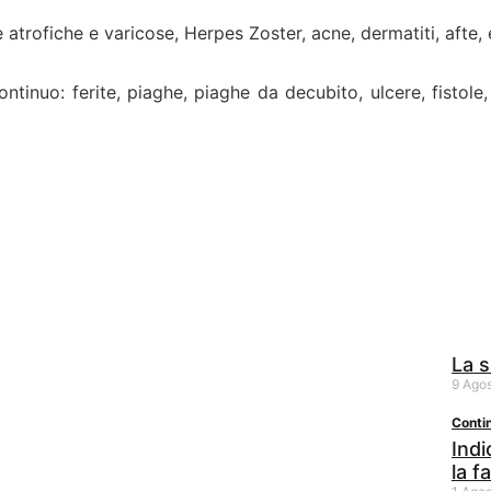
 atrofiche e varicose, Herpes Zoster, acne, dermatiti, afte, 
ntinuo: ferite, piaghe, piaghe da decubito, ulcere, fistole,
La s
9 Ago
Conti
Indi
la f