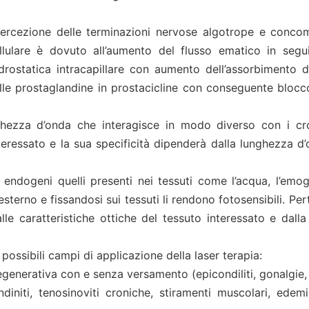
ercezione delle terminazioni nervose algotrope e concomita
lulare è dovuto all’aumento del flusso ematico in seguito
ostatica intracapillare con aumento dell’assorbimento dei
delle prostaglandine in prostacicline con conseguente bloc
ezza d’onda che interagisce in modo diverso con i cromo
nteressato e la sua specificità dipenderà dalla lunghezza d’o
 endogeni quelli presenti nei tessuti come l’acqua, l’emogl
erno e fissandosi sui tessuti li rendono fotosensibili. Perta
lle caratteristiche ottiche del tessuto interessato e da
possibili campi di applicazione della laser terapia:
generativa con e senza versamento (epicondiliti, gonalgie, mio
initi, tenosinoviti croniche, stiramenti muscolari, edemi,