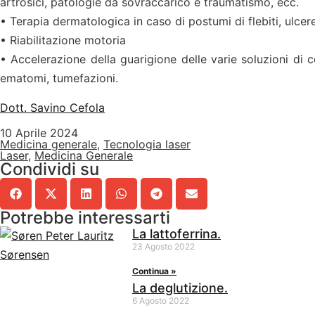
artrosici, patologie da sovraccarico e traumatismo, ecc.
• Terapia dermatologica in caso di postumi di flebiti, ulcere
• Riabilitazione motoria
• Accelerazione della guarigione delle varie soluzioni di co
ematomi, tumefazioni.
Dott. Savino Cefola
10 Aprile 2024
Medicina generale
,
Tecnologia laser
Laser
,
Medicina Generale
Condividi su
Potrebbe interessarti
La lattoferrina.
23 Agosto 2022
Continua »
La deglutizione.
6 Agosto 2022