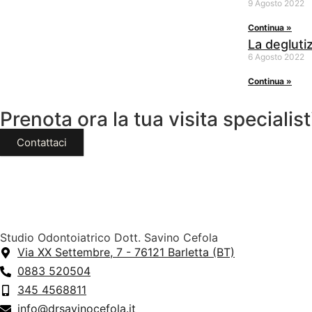
9 Agosto 2022
Continua »
La degluti
6 Agosto 2022
Continua »
Prenota ora la tua visita specialis
Contattaci
Studio Odontoiatrico Dott. Savino Cefola
Via XX Settembre, 7 - 76121 Barletta (BT)
0883 520504
345 4568811
info@drsavinocefola.it