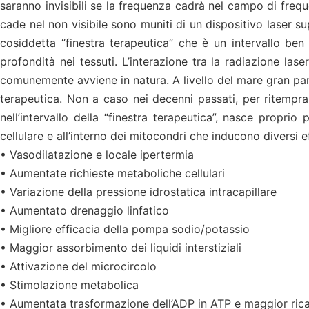
saranno invisibili se la frequenza cadrà nel campo di frequ
cade nel non visibile sono muniti di un dispositivo laser sup
cosiddetta “finestra terapeutica” che è un intervallo be
profondità nei tessuti. L’interazione tra la radiazione lase
comunemente avviene in natura. A livello del mare gran parte
terapeutica. Non a caso nei decenni passati, per ritemprar
nell’intervallo della “finestra terapeutica”, nasce propri
cellulare e all’interno dei mitocondri che inducono diversi eff
• Vasodilatazione e locale ipertermia
• Aumentate richieste metaboliche cellulari
• Variazione della pressione idrostatica intracapillare
• Aumentato drenaggio linfatico
• Migliore efficacia della pompa sodio/potassio
• Maggior assorbimento dei liquidi interstiziali
• Attivazione del microcircolo
• Stimolazione metabolica
• Aumentata trasformazione dell’ADP in ATP e maggior ricambi