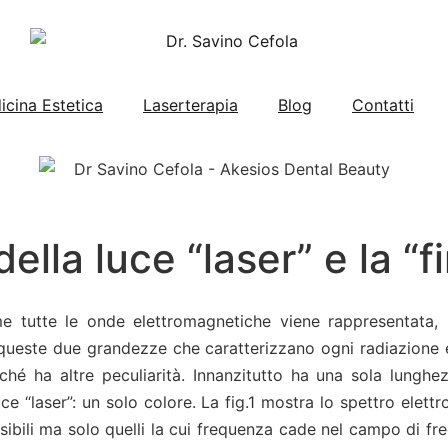
icina Estetica
Laserterapia
Blog
Contatti
ella luce “laser” e la “f
me tutte le onde elettromagnetiche viene rappresentata
 queste due grandezze che caratterizzano ogni radiazione 
iché ha altre peculiarità. Innanzitutto ha una sola lungh
e “laser”: un solo colore. La fig.1 mostra lo spettro elettr
visibili ma solo quelli la cui frequenza cade nel campo di fr