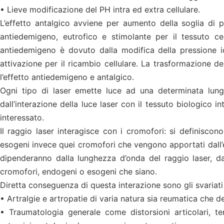
• Lieve modificazione del PH intra ed extra cellulare.
L’effetto antalgico avviene per aumento della soglia di p
antiedemigeno, eutrofico e stimolante per il tessuto cel
antiedemigeno è dovuto dalla modifica della pressione idr
attivazione per il ricambio cellulare. La trasformazione 
l’effetto antiedemigeno e antalgico.
Ogni tipo di laser emette luce ad una determinata lungh
dall’interazione della luce laser con il tessuto biologico i
interessato.
Il raggio laser interagisce con i cromofori: si definiscono
esogeni invece quei cromofori che vengono apportati dall’est
dipenderanno dalla lunghezza d’onda del raggio laser, da
cromofori, endogeni o esogeni che siano.
Diretta conseguenza di questa interazione sono gli svariati 
• Artralgie e artropatie di varia natura sia reumatica che de
• Traumatologia generale come distorsioni articolari, tend