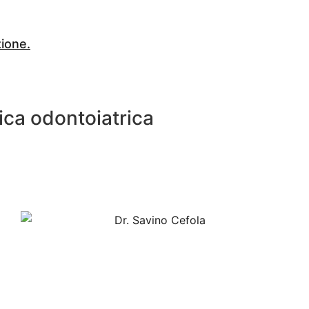
zione.
tica odontoiatrica