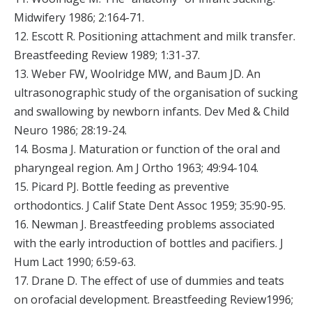
Midwifery 1986; 2:164-71.
12. Escott R. Positioning attachment and milk transfer.
Breastfeeding Review 1989; 1:31-37.
13. Weber FW, Woolridge MW, and Baum JD. An
ultrasonographìc study of the organisation of sucking
and swallowing by newborn infants. Dev Med & Child
Neuro 1986; 28:19-24.
14. Bosma J. Maturation or function of the oral and
pharyngeal region. Am J Ortho 1963; 49:94-104.
15. Picard PJ. Bottle feeding as preventive
orthodontics. J Calif State Dent Assoc 1959; 35:90-95.
16. Newman J. Breastfeeding problems associated
with the early introduction of bottles and pacifiers. J
Hum Lact 1990; 6:59-63.
17. Drane D. The effect of use of dummies and teats
on orofacial development. Breastfeeding Review1996;