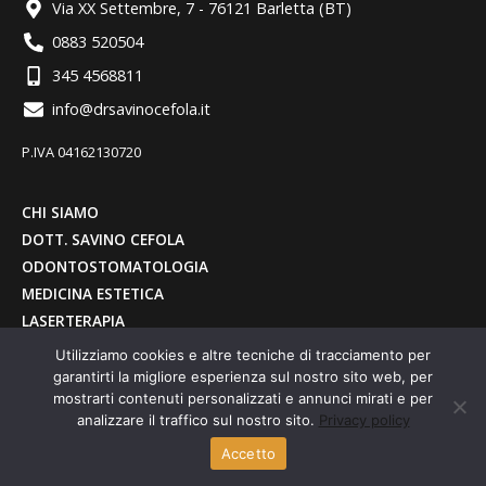
Via XX Settembre, 7 - 76121 Barletta (BT)
0883 520504
345 4568811
info@drsavinocefola.it
P.IVA 04162130720
CHI SIAMO
DOTT. SAVINO CEFOLA
ODONTOSTOMATOLOGIA
MEDICINA ESTETICA
LASERTERAPIA
CONTATTI
Utilizziamo cookies e altre tecniche di tracciamento per
CONVENZIONI
garantirti la migliore esperienza sul nostro sito web, per
mostrarti contenuti personalizzati e annunci mirati e per
LINK UTILI
analizzare il traffico sul nostro sito.
Privacy policy
NOTE LEGALI
Accetto