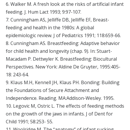
6. Walker M. A fresh look at the risks of artificial infant
feeding. J. Hum Lact 1993; 9:97-107.
7. Cunningham AS, Jelliffe DB, Jelliffe EF, Breast-
feeding and health in the 1980s: A global
epidemiologic review. J of Pediatrics 1991; 118:659-66.
8. Cunningham AS. Breastfeeding: Adaptive behavior
for child health and longevity (chap. 9). In: Stuart-
Macadam P. Dettwyler K. Breastfeeding: Biocultural
Perspectives. New York: Aldine De Gruyter, 1995:405-
18: 243-64.
9. KIaus M.H, Kennell JH, Klaus PH. Bonding: Building
the Foundations of Secure Attachment and
Independence. Reading. MA:Addison-Wesley. 1995.
10. Legovic M, Ostric L. The effects of feeding methods
on the growth of the jaws in infants. J of Dent for
Child 1991; 58:253- 55.
11. Woolridge M. The “anatomy” of infant sucking.