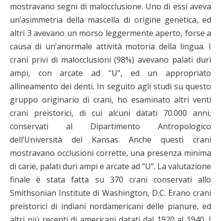
mostravano segni di malocclusione. Uno di essi aveva
un’asimmetria della mascella di origine genetica, ed
altri 3 avevano un morso leggermente aperto, forse a
causa di un’anormale attività motoria della lingua. I
crani privi di malocclusioni (98%) avevano palati duri
ampi, con arcate ad “U”, ed un appropriato
allineamento dei denti. In seguito agli studi su questo
gruppo originario di crani, ho esaminato altri venti
crani preistorici, di cui alcuni datati 70.000 anni,
conservati al Dipartimento Antropologico
dell’Università del Kansas. Anche questi crani
mostravano occlusioni corrette, una presenza minima
di carie, palati duri ampi e arcate ad “U”. La valutazione
finale è stata fatta su 370 crani conservati allo
Smithsonian Institute di Washington, D.C. Erano crani
preistorici di indiani nordamericani delle pianure, ed
altri più recenti di americani datati dal 1920 al 1940. I