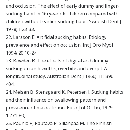
and occlusion. The effect of early dummy and finger-
sucking habit in 16i year old children compared with
children without earlier sucking habit. Swedish Dent J
1978; 1:23-33.
22. Larsson E. Artificial sucking habits: Etiology,
prevalence and effect on occlusion. Int J Oro Myol
1994; 20:10-2>.
23. Bowden B. The effects of digital and dummy
sucking on arch widths, overbite and overjet: A
longitudinal study. Australian Dent J 1966; 11: :396 –
404.
24. Melsen B, Stensgaard K, Petersen I. Sucking habits
and their influence on swallowing pattern and
prevalence of malocclusion. Euro J of Ortho, 1979;
1:271-80,
25. Paunio P, Rautava P, Sillanpaa M. The Finnish