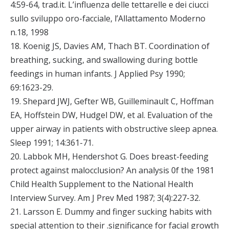
4:59-64, trad.it. L’influenza delle tettarelle e dei ciucci
sullo sviluppo oro-facciale, l’Allattamento Moderno
n.18, 1998
18. Koenig JS, Davies AM, Thach BT. Coordination of
breathing, sucking, and swallowing during bottle
feedings in human infants. J Applied Psy 1990;
69:1623-29.
19. Shepard JWJ, Gefter WB, Guilleminault C, Hoffman
EA, Hoffstein DW, Hudgel DW, et al. Evaluation of the
upper airway in patients with obstructive sleep apnea.
Sleep 1991; 14:361-71.
20. Labbok MH, Hendershot G. Does breast-feeding
protect against malocclusion? An analysis 0f the 1981
Child Health Supplement to the National Health
Interview Survey. Am J Prev Med 1987; 3(4):227-32.
21. Larsson E. Dummy and finger sucking habits with
special attention to their .significance for facial growth