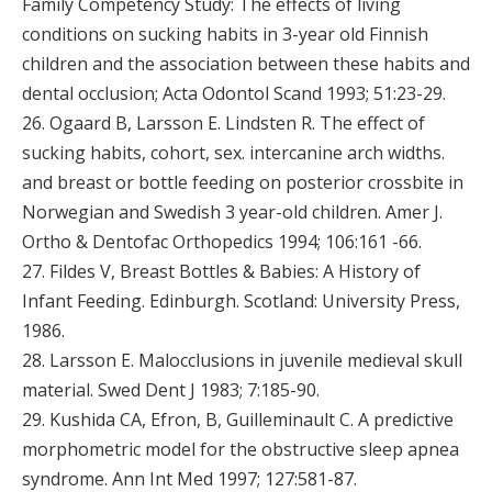
Family Competency Study: The effects of living
conditions on sucking habits in 3-year old Finnish
children and the association between these habits and
dental occlusion; Acta Odontol Scand 1993; 51:23-29.
26. Ogaard B, Larsson E. Lindsten R. The effect of
sucking habits, cohort, sex. intercanine arch widths.
and breast or bottle feeding on posterior crossbite in
Norwegian and Swedish 3 year-old children. Amer J.
Ortho & Dentofac Orthopedics 1994; 106:161 -66.
27. Fildes V, Breast Bottles & Babies: A History of
Infant Feeding. Edinburgh. Scotland: University Press,
1986.
28. Larsson E. Malocclusions in juvenile medieval skull
material. Swed Dent J 1983; 7:185-90.
29. Kushida CA, Efron, B, Guilleminault C. A predictive
morphometric model for the obstructive sleep apnea
syndrome. Ann Int Med 1997; 127:581-87.