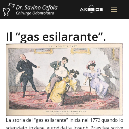
Il “gas esilarante”.
La storia del “gas esilarante” inizia nel 1772 quando lo
scienziato inglese autodidatta Joseph Priestley scrive