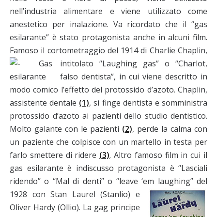
nell’industria alimentare e viene utilizzato come
anestetico per inalazione. Va ricordato che il “gas
esilarante” è stato protagonista anche in alcuni film.
Famoso il cortometraggio del 1914 di Charlie Chaplin,
intitolato “Laughing gas”
o “Charlot,
falso dentista”, in cui viene descritto in
modo comico l’effetto del protossido d’azoto. Chaplin,
assistente dentale
(1)
, si finge dentista e somministra
protossido d’azoto ai pazienti dello studio dentistico.
Molto galante con le pazienti
(2)
, perde la calma con
un paziente che colpisce con un martello in testa per
farlo smettere di ridere
(3)
. Altro famoso film in cui il
gas esilarante è indiscusso protagonista è “Lasciali
ridendo” o “Mal di denti” o “leave ‘em laughing”
del
1928 con Stan Laurel (Stanlio) e
Oliver Hardy (Ollio). La gag principe