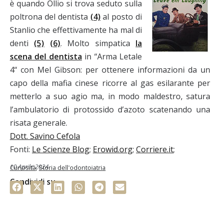
è quando Ollio si trova seduto sulla
poltrona del dentista
(4)
al posto di
Stanlio che effettivamente ha mal di
denti
(5)
(6)
. Molto simpatica
la
scena del dentista
in “Arma Letale
4“ con Mel Gibson: per ottenere informazioni da un
capo della mafia cinese ricorre al gas esilarante per
metterlo a suo agio ma, in modo maldestro, satura
l’ambulatorio di protossido d’azoto scatenando una
risata generale.
Dott. Savino Cefola
Fonti:
Le Scienze Blog
;
Erowid.org
;
Corriere.it
;
10 Aprile 2024
Curiosità
,
Storia dell'odontoiatria
Condividi su