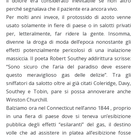
il dolore era considerato inevitabile se non altro
perché segnalava che il paziente era ancora vivo.
Per molti anni invece, il protossido di azoto venne
usato solamente in fiere di paese o in salotti privati
per, letteralmente, far ridere la gente. Insomma,
divenne la droga di moda dell’epoca nonostante gli
effetti potenzialmente pericolosi di una inalazione
massiccia. Il poeta Robert Southey addirittura scrisse:
“Sono sicuro che l’aria del paradiso deve essere
questo meraviglioso gas delle delizie”. Tra gli
sniffatori da salotto oltre ai già citati Coleridge, Davy,
Southey e Tobin, pare si possa annoverare anche
Winston Churchill.
Balziamo ora nel Connecticut nell’anno 1844 , proprio
in una fiera di paese dove si teneva un’esibizione
pubblica degli effetti “esilaranti” del gas, il destino
volle che ad assistere in platea all’esibizione fosse