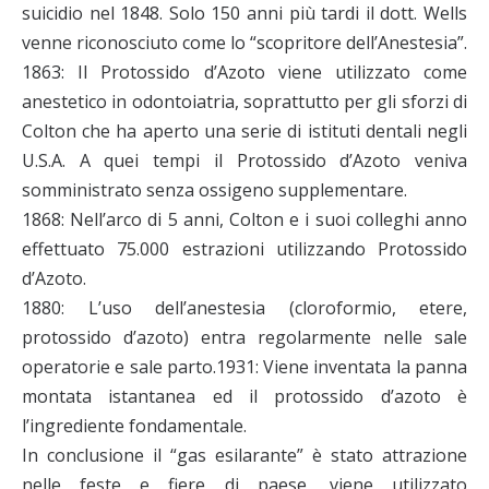
suicidio nel 1848. Solo 150 anni più tardi il dott. Wells
venne riconosciuto come lo “scopritore dell’Anestesia”.
1863: Il Protossido d’Azoto viene utilizzato come
anestetico in odontoiatria, soprattutto per gli sforzi di
Colton che ha aperto una serie di istituti dentali negli
U.S.A. A quei tempi il Protossido d’Azoto veniva
somministrato senza ossigeno supplementare.
1868: Nell’arco di 5 anni, Colton e i suoi colleghi anno
effettuato 75.000 estrazioni utilizzando Protossido
d’Azoto.
1880: L’uso dell’anestesia (cloroformio, etere,
protossido d’azoto) entra regolarmente nelle sale
operatorie e sale parto.1931: Viene inventata la panna
montata istantanea ed il protossido d’azoto è
l’ingrediente fondamentale.
In conclusione il “gas esilarante” è stato attrazione
nelle feste e fiere di paese, viene utilizzato