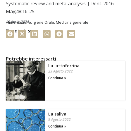
Systematic review and meta-analysis. J Dent. 2016
May;48:16-25.
10 Aprile 2024
Alimentazione
,
Igiene Orale
,
Medicina generale
Condividi su
Potrebbe interessarti
La lattoferrina.
23 Agosto 2022
Continua »
La saliva.
9 Agosto 2022
Continua »