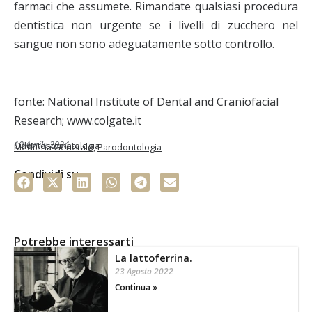
farmaci che assumete. Rimandate qualsiasi procedura
dentistica non urgente se i livelli di zucchero nel
sangue non sono adeguatamente sotto controllo.
fonte: National Institute of Dental and Craniofacial
Research; www.colgate.it
10 Aprile 2024
Odontostomatologia
Medicina Generale
,
Parodontologia
Condividi su
Potrebbe interessarti
La lattoferrina.
23 Agosto 2022
Continua »